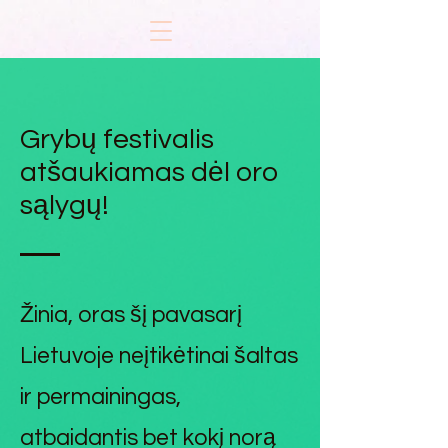
Grybų festivalis
atšaukiamas dėl oro
sąlygų!
Žinia, oras šį pavasarį
Lietuvoje neįtikėtinai šaltas
ir permainingas,
atbaidantis bet kokį norą