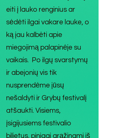
eiti į lauko renginius ar
sėdėti ilgai vakare lauke, o
ką jau kalbėti apie
miegojimą palapinėje su
vaikais. Po ilgų svarstymų
ir abejonių vis tik
nusprendėme jūsų
nešaldyti ir Grybų festivalį
atšaukti. Visiems,
įsigijusiems festivalio
bilietus, pinigai grąžinami iš