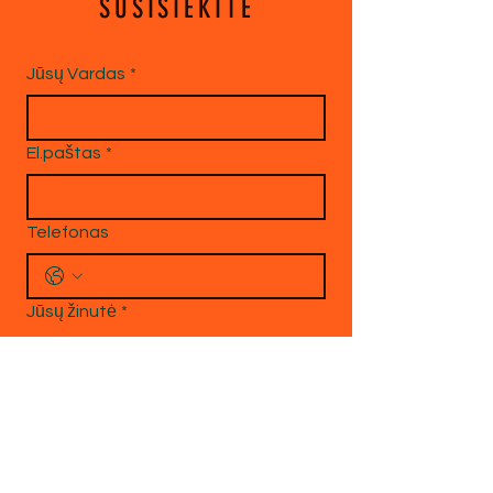
SUSISIEKITE
Jūsų Vardas
*
El.paštas
*
Telefonas
Jūsų žinutė
*
Siųsti